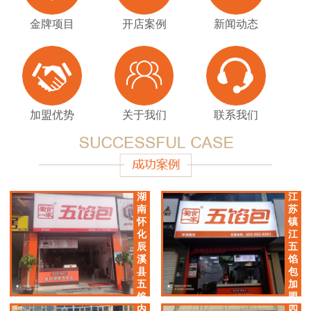
金牌项目
开店案例
新闻动态
加盟优势
关于我们
联系我们
湖
江
南
苏
怀
镇
化
江
辰
五
溪
馅
县
包
五
加
馅
盟
包
店
内
四