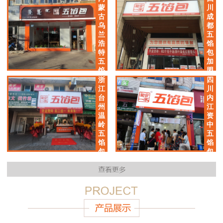
加
蒙
川
盟
古
成
店
乌
都
兰
五
浩
馅
特
包
五
加
馅
盟
包
店
浙
四
加
江
川
盟
台
内
店
州
江
温
资
岭
中
五
五
馅
馅
包
包
加
加
盟
盟
店
店