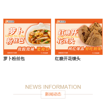
萝卜粉丝包
红糖开花馒头