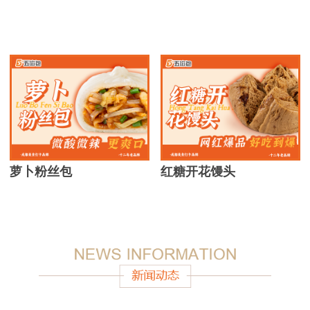
萝卜粉丝包
红糖开花馒头