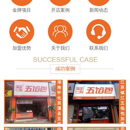
金牌项目
开店案例
新闻动态
加盟优势
关于我们
联系我们
湖
江
南
苏
怀
镇
化
江
辰
五
溪
馅
县
包
五
加
馅
盟
包
店
内
四