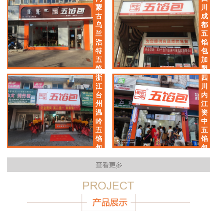
加
蒙
川
盟
古
成
店
乌
都
兰
五
浩
馅
特
包
五
加
馅
盟
包
店
浙
四
加
江
川
盟
台
内
店
州
江
温
资
岭
中
五
五
馅
馅
包
包
加
加
盟
盟
店
店