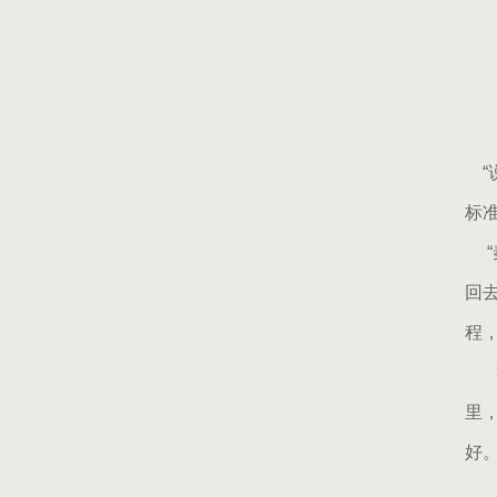
对
加
“
标
“
回
程
3
里
好