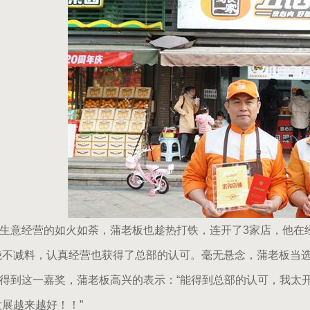
意经营的如火如荼，蒲老板也趁热打铁，连开了3家店，他在经
绝不减料，认真经营也获得了总部的认可。毫无悬念，蒲老板当选为“
到这一嘉奖，蒲老板高兴的表示：“能得到总部的认可，我太开
发展越来越好！！”