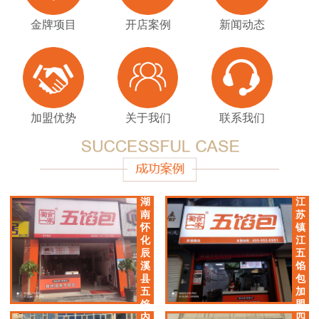
金牌项目
开店案例
新闻动态
加盟优势
关于我们
联系我们
湖
江
南
苏
怀
镇
化
江
辰
五
溪
馅
县
包
五
加
馅
盟
包
店
内
四