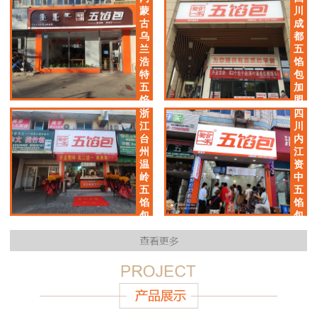
加
蒙
川
盟
古
成
店
乌
都
兰
五
浩
馅
特
包
五
加
馅
盟
包
店
浙
四
加
江
川
盟
台
内
店
州
江
温
资
岭
中
五
五
馅
馅
包
包
加
加
盟
盟
店
店