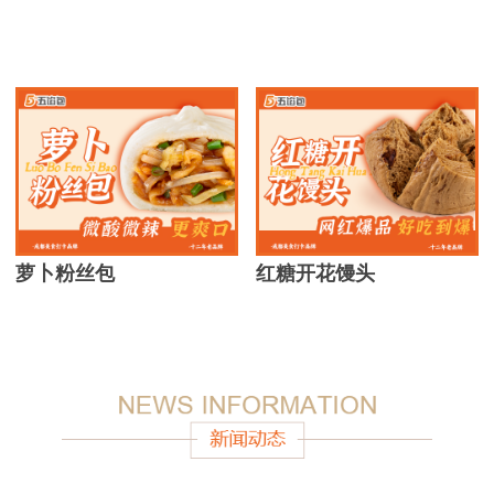
萝卜粉丝包
红糖开花馒头