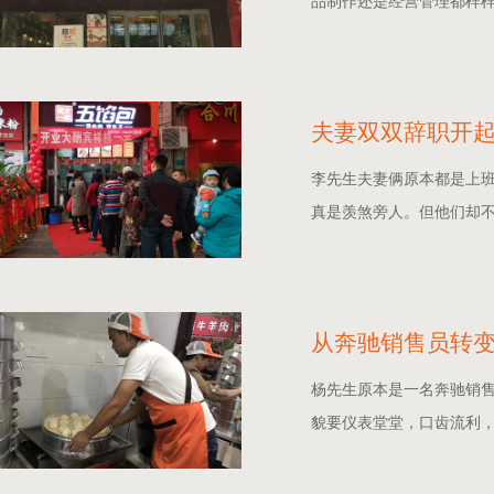
品制作还是经营管理都样样精
夫妻双双辞职开起
李先生夫妻俩原本都是上
真是羡煞旁人。但他们却不仅
从奔驰销售员转变
杨先生原本是一名奔驰销
貌要仪表堂堂，口齿流利，对