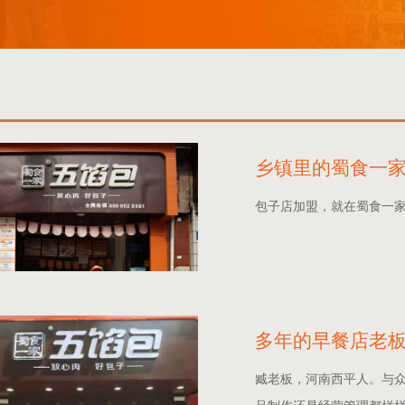
乡镇里的蜀食一家五
包子店加盟，就在蜀食一
多年的早餐店老板 
臧老板，河南西平人。与